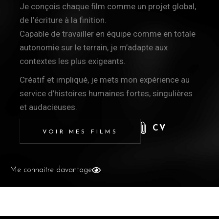
Je conçois chaque film comme un projet global,
de l’écriture à la finition.
Capable de travailler en équipe comme en totale
autonomie sur le terrain, je m’adapte aux
contextes les plus exigeants.
Créatif et impliqué, je mets mon expérience au
service d’histoires humaines fortes, singulières
et audacieuses.
CV
VOIR MES FILMS
Me connaitre davantage