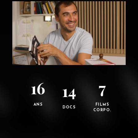
16
7
14
ANS
FILMS
DOCS
CORPO.